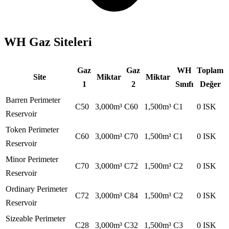
WH Gaz Siteleri
Gaz
Gaz
WH
Toplam
Site
Miktar
Miktar
1
2
Sınıfı
Değer
Barren Perimeter
C50
3,000
m³
C60
1,500
m³
C1
0
ISK
Reservoir
Token Perimeter
C60
3,000
m³
C70
1,500
m³
C1
0
ISK
Reservoir
Minor Perimeter
C70
3,000
m³
C72
1,500
m³
C2
0
ISK
Reservoir
Ordinary Perimeter
C72
3,000
m³
C84
1,500
m³
C2
0
ISK
Reservoir
Sizeable Perimeter
C28
3,000
m³
C32
1,500
m³
C3
0
ISK