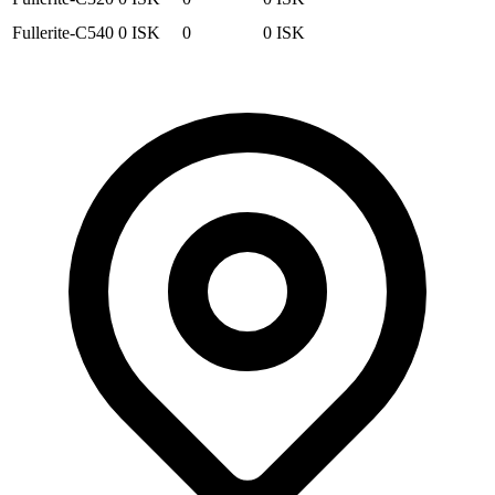
Fullerite-C540
0
ISK
0
0
ISK